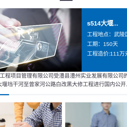
s514大堰...
工程地点：武陵
工期：150天
工程造价:111万
工程项目管理有限公司受澧县澧州实业发展有限公司
4大堰垱干河至曾家河公路白改黑大修工程进行国内公开..