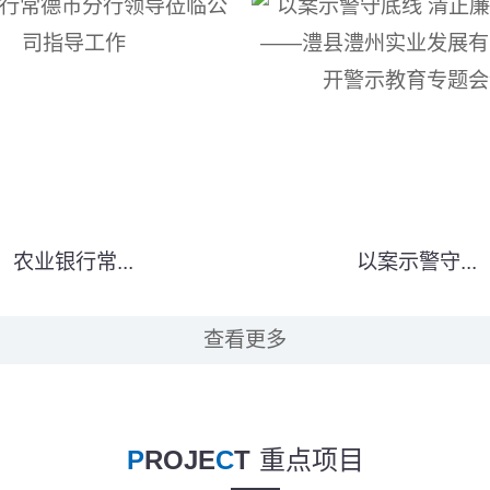
农业银行常...
以案示警守...
查看更多
P
ROJE
C
T
重点项目