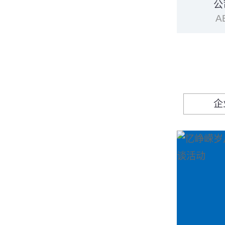
公
A
企