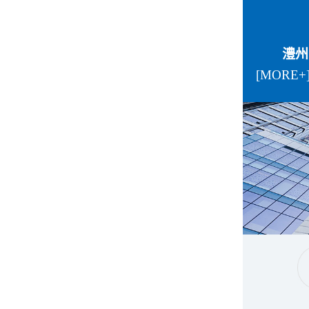
澧州
[MORE+