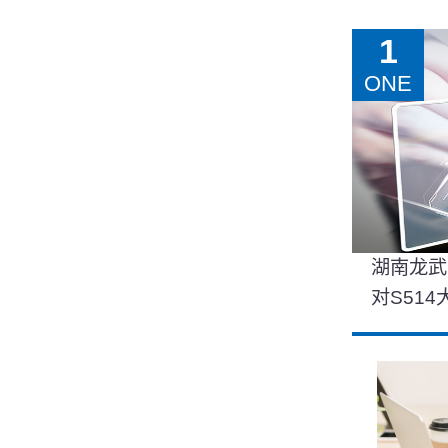
1
ONE
湖南龙武
对S51