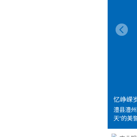
忆峥嵘岁
澧县澧州
天”的美誉--