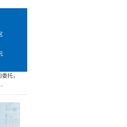
区
元
的委托，
.