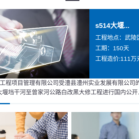
s514大堰...
工程地点：武陵
工期：150天
工程造价:111万
工程项目管理有限公司受澧县澧州实业发展有限公司
4大堰垱干河至曾家河公路白改黑大修工程进行国内公开..