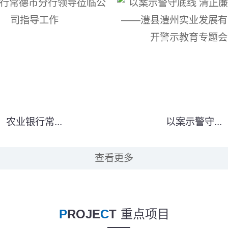
农业银行常...
以案示警守...
查看更多
P
ROJE
C
T
重点项目