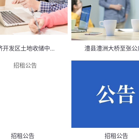
济开发区土地收储中...
澧县澧洲大桥至张公庙.
招租公告
招租公告