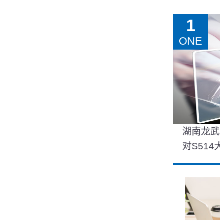
1
ONE
湖南龙武
对S51