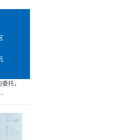
区
元
的委托，
.