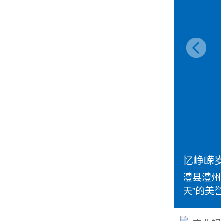
忆峥嵘岁
澧县澧州
天”的美誉--