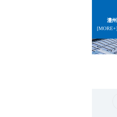
澧州
[MORE+