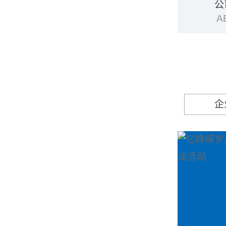
公
A
企