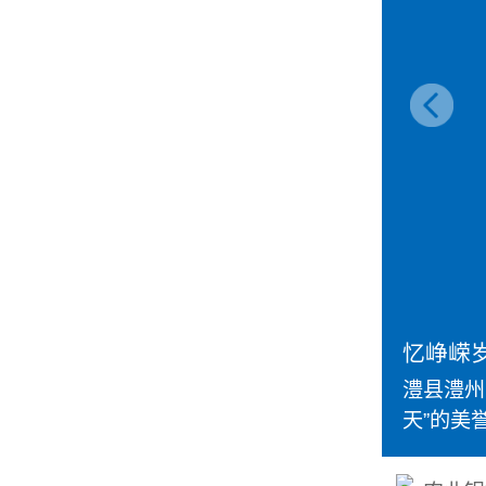
忆峥嵘岁
澧县澧州
天”的美誉--