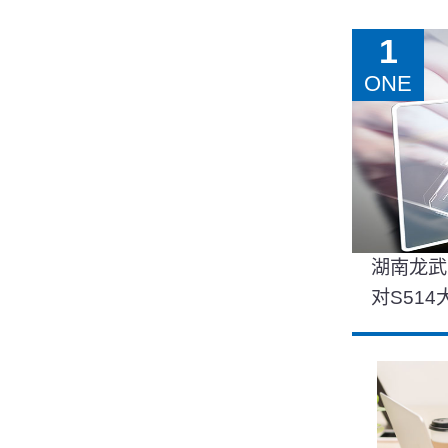
1
ONE
湖南龙武
对S51