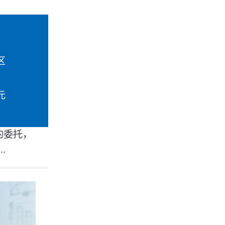
区
元
的委托，
.