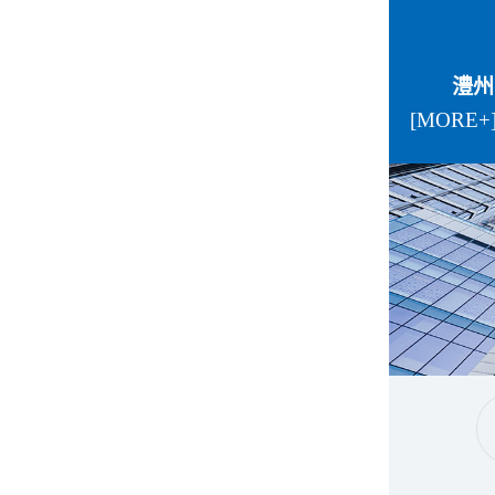
澧州
[MORE+