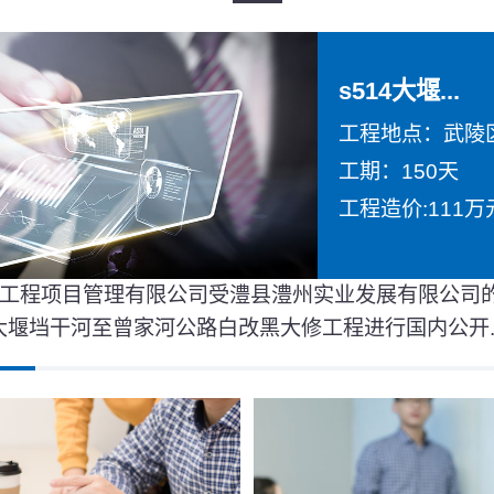
s514大堰...
工程地点：武陵
工期：150天
工程造价:111万
工程项目管理有限公司受澧县澧州实业发展有限公司
4大堰垱干河至曾家河公路白改黑大修工程进行国内公开..