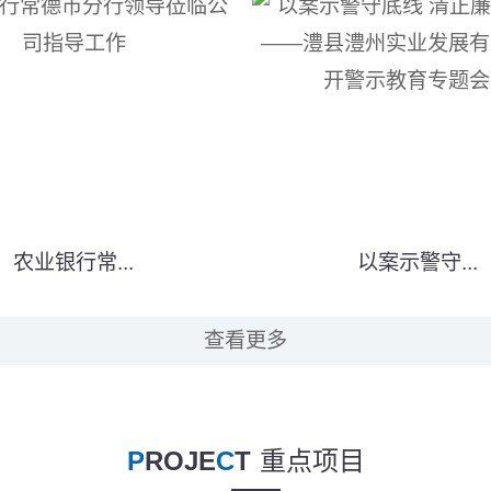
农业银行常...
以案示警守...
查看更多
P
ROJE
C
T
重点项目